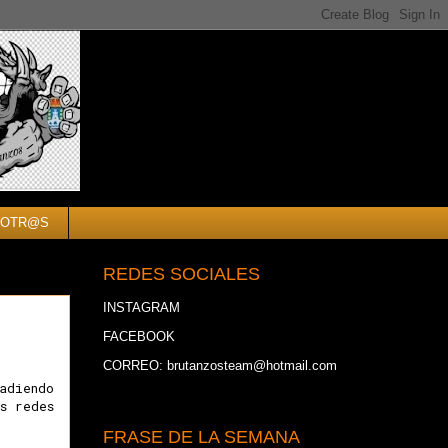
SOTR@S
REDES SOCIALES
INSTAGRAM
FACEBOOK
CORREO: brutanzosteam@hotmail.com
adiendo
s redes
FRASE DE LA SEMANA