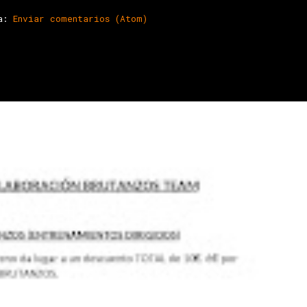
 a:
Enviar comentarios (Atom)
b para la temporada 2026. Tod@s l@s soci@s pueden benefi