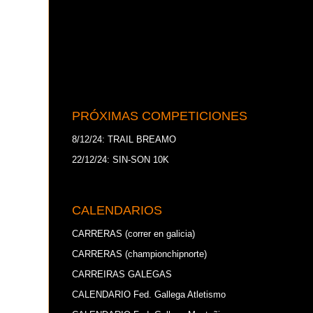
606
19
0
1
Days
Hours
Mins
Secs
TRAIL BREAMO
PRÓXIMAS COMPETICIONES
8/12/24: TRAIL BREAMO
22/12/24: SIN-SON 10K
CALENDARIOS
CARRERAS (correr en galicia)
CARRERAS (championchipnorte)
CARREIRAS GALEGAS
CALENDARIO Fed. Gallega Atletismo