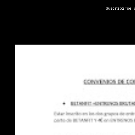
Suscribirse
CONVENIOS COLABORACIÓN 2026
Aquí os presentamos los convenios que tiene el clu
estos descuentos. Confi...